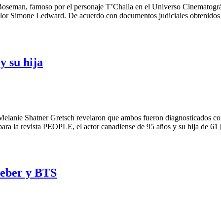
eman, famoso por el personaje T’Challa en el Universo Cinematográfi
 Taylor Simone Ledward. De acuerdo con documentos judiciales obtenido
y su hija
lanie Shatner Gretsch revelaron que ambos fueron diagnosticados con c
 para la revista PEOPLE, el actor canadiense de 95 años y su hija de 61
ieber y BTS