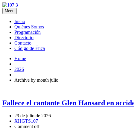
Menu
Inicio
Quiénes Somos
Programación
Directorio
Contacto
Código de Ética
Home
2026
Archive by month julio
Fallece el cantante Glen Hansard en accid
29 de julio de 2026
XHGTS107
Comment off