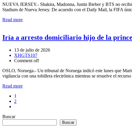
NUEVA JERSEY.- Shakira, Madonna, Justin Bieber y BTS no recibieron
Stadium de Nueva Jersey. De acuerdo con el Daily Mail, la FIFA únic
Read more
Iría a arresto domiciliario hijo de la prin
13 de julio de 2026
XHGTS107
Comment off
OSLO, Noruega.- Un tribunal de Noruega indicó este lunes que Marius
vigilancia con una tobillera electrónica mientras se resuelve el recu
Read more
Paginación
1
2
de
entradas
Buscar
Buscar