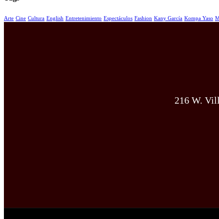
Arte
Cine
Cultura
English
Entretenimiento
Espectáculos
Fashion
Kany García
Kompa Yaso
M
216 W. Vil