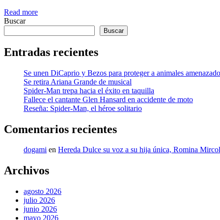
Read more
Buscar
Buscar
Entradas recientes
Se unen DiCaprio y Bezos para proteger a animales amenazad
Se retira Ariana Grande de musical
Spider-Man trepa hacia el éxito en taquilla
Fallece el cantante Glen Hansard en accidente de moto
Reseña: Spider-Man, el héroe solitario
Comentarios recientes
dogami
en
Hereda Dulce su voz a su hija única, Romina Mircol
Archivos
agosto 2026
julio 2026
junio 2026
mayo 2026