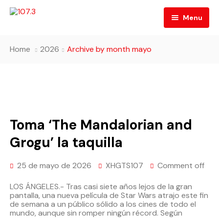
Menu
Inicio
Home
2026
Archive by month mayo
Quiénes Somos
Programación
Directorio
Contacto
Toma ‘The Mandalorian and
Código de Ética
Grogu’ la taquilla
25 de mayo de 2026
XHGTS107
Comment off
LOS ÁNGELES.- Tras casi siete años lejos de la gran
pantalla, una nueva película de Star Wars atrajo este fin
de semana a un público sólido a los cines de todo el
mundo, aunque sin romper ningún récord. Según