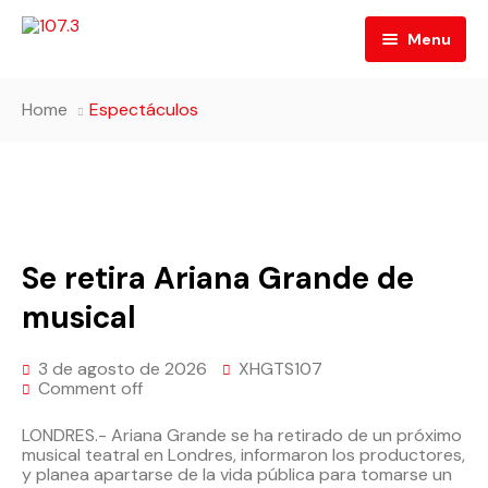
Menu
Inicio
Home
Espectáculos
Quiénes Somos
Programación
Directorio
Contacto
Se retira Ariana Grande de
Código de Ética
musical
3 de agosto de 2026
XHGTS107
Comment off
LONDRES.- Ariana Grande se ha retirado de un próximo
musical teatral en Londres, informaron los productores,
y planea apartarse de la vida pública para tomarse un