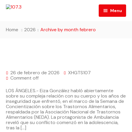
Menu
Inicio
Home
2026
Archive by month febrero
Quiénes Somos
Programación
Directorio
Contacto
26 de febrero de 2026
XHGTS107
Código de Ética
Comment off
LOS ÁNGELES.- Eiza González habló abiertamente
sobre su compleja relación con su cuerpo y los años de
inseguridad que enfrentó, en el marco de la Semana de
Concientización sobre los Trastornos Alimentarios,
respaldada por la Asociación Nacional de Trastornos
Alimentarios (NEDA). La protagonista de Ambulancia
reveló que su conflicto comenzó en la adolescencia,
tras la […]