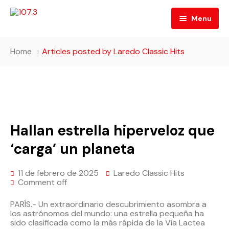
Menu
Inicio
Home
Articles posted by Laredo Classic Hits
Quiénes Somos
Programación
Directorio
Contacto
Hallan estrella hiperveloz que
Código de Ética
‘carga’ un planeta
11 de febrero de 2025
Laredo Classic Hits
Comment off
PARÍS.- Un extraordinario descubrimiento asombra a
los astrónomos del mundo: una estrella pequeña ha
sido clasificada como la más rápida de la Vía Lactea