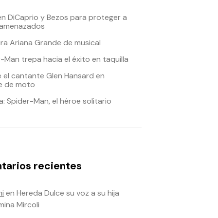
en DiCaprio y Bezos para proteger a
 amenazados
ira Ariana Grande de musical
-Man trepa hacia el éxito en taquilla
e el cantante Glen Hansard en
e de moto
: Spider-Man, el héroe solitario
arios recientes
i
en
Hereda Dulce su voz a su hija
mina Mircoli