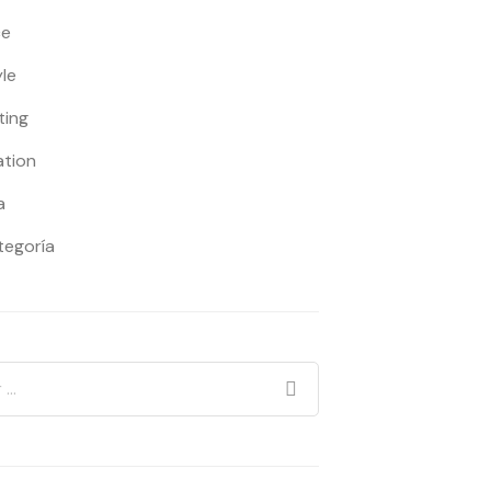
ce
yle
ting
ation
a
tegoría