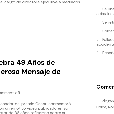
l cargo de directora ejecutiva a mediados
Se un
animales
Se ret
Spider
Fallec
accident
Reseña
ebra 49 Años de
deroso Mensaje de
Coment
omment off
dogam
 ganador del premio Óscar, conmemoró
única, Ro
n un emotivo video publicado en su
actor de 86 años reflexionó sobre su