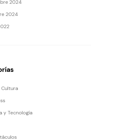
mbre 2024
re 2024
2022
rías
 Cultura
ess
a y Tecnología
táculos