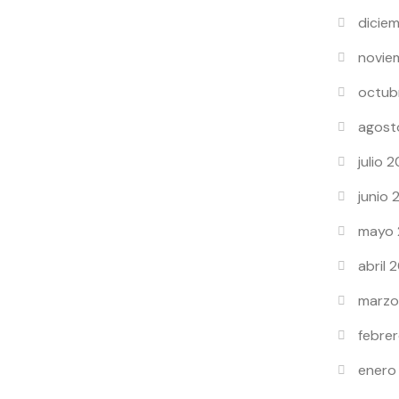
dicie
novie
octub
agost
julio 
junio
mayo
abril 
marzo
febre
enero