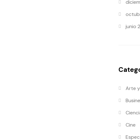
dicie
octub
junio 
Catego
Arte y
Busin
Cienci
Cine
Espec