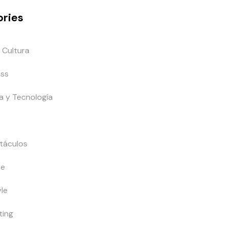
ries
 Cultura
ess
a y Tecnología
táculos
ce
yle
ting