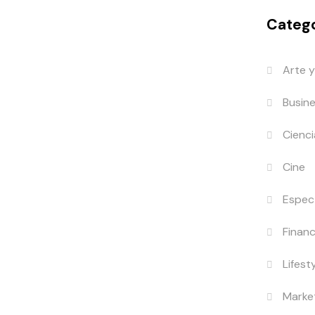
Catego
Arte y
Busin
Cienci
Cine
Espec
Finan
Lifest
Marke