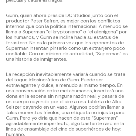
película y cause estragos.
Gunn, quien ahora preside DC Studios junto con el
productor Peter Safran, es mejor con los conflictos
internos que con la política internacional. A menudo se
llama a Superman “el kryptoniano” o “el alienígena” por
los humanos, y Gunn se inclina hacia su estatus de
forastero. No es la primera vez que los oponentes de
Superman intentan pintarlo como un extranjero poco
confiable. Con un mínimo de actualidad, “Superman” es
una historia de inmigrantes.
La recepción inevitablemente variará cuando se trata
del toque idiosincrático de Gunn. Puede ser
extravagante y dulce, a menudo al mismo tiempo. En
una conversación entre metahumanos, insertará una
dona en la escena sin ninguna razón real, y pasará de
un cuerpo cayendo por el aire a una tableta de Alka-
Seltzer cayendo en un vaso. Algunos podrían llamar a
tales momentos frívolos, una etiqueta no injusta para
Gunn. Pero yo diría que hacen de este “Superman”
agradablemente imperfecto, algo bastante raro en la
línea de ensamblaje del cine de superhéroes de hoy:
humano.