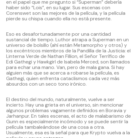
en el papel que me pregunto si “Superman” debería
haber sido “Lois”, en su lugar. Sus escenas con
Corenswet son las mejores de la película, y la película
pierde su chispa cuando ella no está presente.
Eso es desafortunadamente por una cantidad
sustancial de tiempo. Luthor atrapa a Superman en un
universo de bolsillo (ahí están Metamorpho y otros) y
los excéntricos miembros de la Pandilla de la Justicia: el
Linterna Verde de Nathan Fillion, el Señor Terrífico de
Edi Gathegi y Hawkgirl de Isabela Merced, son llamados
para echar una mano. Van, pero de mala gana. Si hay
alguien más que se acerca a robarse la película, es
Gathegi, quien enfrenta cataclismos cada vez más
absurdos con un seco tono irónico.
El destino del mundo, naturalmente, vuelve a ser
incierto. Hay una grieta en el universo, sin mencionar
algunos problemas vagamente definidos en Boravia y
Jarhanpur. En tales escenas, el acto de malabarismo de
Gunn es especialmente incómodo y se puede sentir la
película tambaleándose de una cosa a otra.
Usualmente, esa es la señal para que Krypto vuelva a la