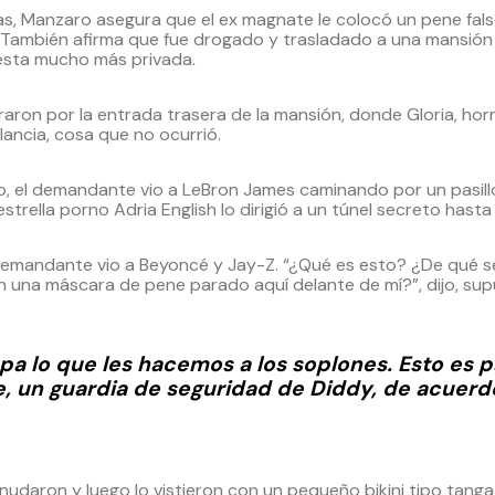
 Manzaro asegura que el ex magnate le colocó un pene falso 
. También afirma que fue drogado y trasladado a una mansión
iesta mucho más privada.
aron por la entrada trasera de la mansión, donde Gloria, horro
ancia, cosa que no ocurrió.
o, el demandante vio a LeBron James caminando por un pasillo
trella porno Adria English lo dirigió a un túnel secreto hasta
 demandante vio a Beyoncé y Jay-Z. “¿Qué es esto? ¿De qué s
una máscara de pene parado aquí delante de mí?”, dijo, su
pa lo que les hacemos a los soplones. Esto es p
, un guardia de seguridad de Diddy, de acuerdo
snudaron y luego lo vistieron con un pequeño bikini tipo tan