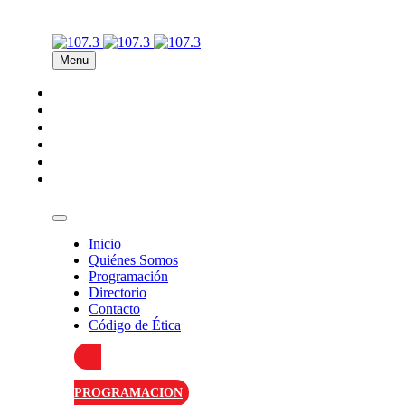
Menu
Inicio
Quiénes Somos
Programación
Directorio
Contacto
Código de Ética
Inicio
Quiénes Somos
Programación
Directorio
Contacto
Código de Ética
PROGRAMACION