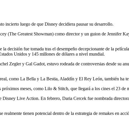
sto incierto luego de que Disney decidiera pausar su desarrollo.
acey (The Greatest Showman) como director y un guion de Jennifer K
la decisión fue tomada tras el desempeño decepcionante de la película,
Estados Unidos y 145 millones de dólares a nivel mundial.
Rachel Zegler y Gal Gadot, estuvo rodeada de controversias desde su an
 real, como La Bella y La Bestia, Aladdín y El Rey León, también ha
 próximos meses, como Lilo & Stitch, que llegará a los cines el 23 de
 Disney Live Action. En febrero, Daria Cercek fue nombrada directora
ue realmente tienen potencial dentro de la estrategia de remakes en acció