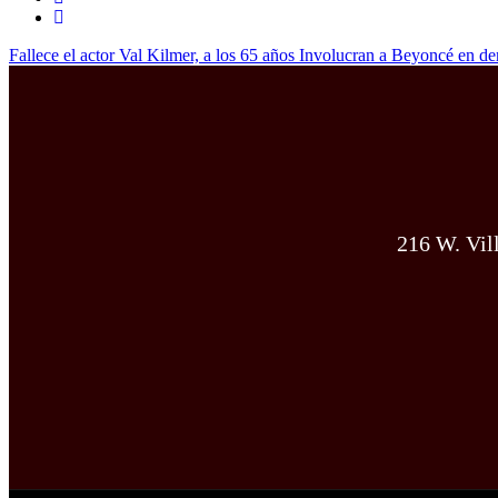
Fallece el actor Val Kilmer, a los 65 años
Involucran a Beyoncé en de
216 W. Vil