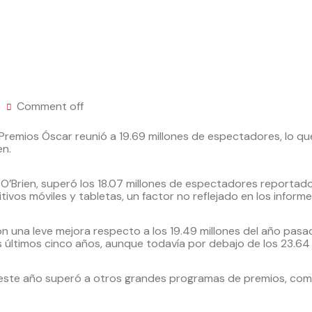
Comment off
 Premios Óscar reunió a 19.69 millones de espectadores, lo q
en.
’Brien, superó los 18.07 millones de espectadores reportados
tivos móviles y tabletas, un factor no reflejado en los informe
ron una leve mejora respecto a los 19.49 millones del año pas
 últimos cinco años, aunque todavía por debajo de los 23.64 
e este año superó a otros grandes programas de premios, co