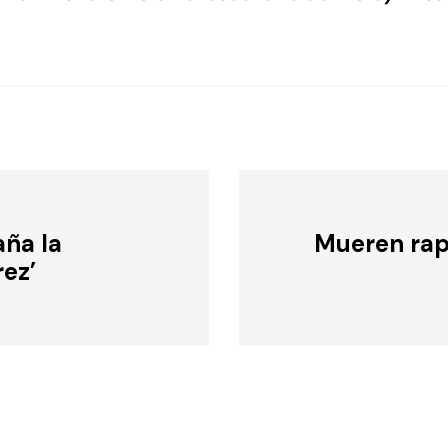
aña la
Mueren rape
rez’