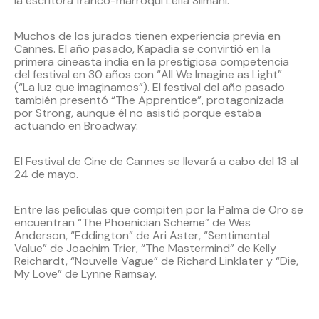
la escritora franco-marroquí Leïla Slimani.
Muchos de los jurados tienen experiencia previa en
Cannes. El año pasado, Kapadia se convirtió en la
primera cineasta india en la prestigiosa competencia
del festival en 30 años con “All We Imagine as Light”
(“La luz que imaginamos”). El festival del año pasado
también presentó “The Apprentice”, protagonizada
por Strong, aunque él no asistió porque estaba
actuando en Broadway.
El Festival de Cine de Cannes se llevará a cabo del 13 al
24 de mayo.
Entre las películas que compiten por la Palma de Oro se
encuentran “The Phoenician Scheme” de Wes
Anderson, “Eddington” de Ari Aster, “Sentimental
Value” de Joachim Trier, “The Mastermind” de Kelly
Reichardt, “Nouvelle Vague” de Richard Linklater y “Die,
My Love” de Lynne Ramsay.