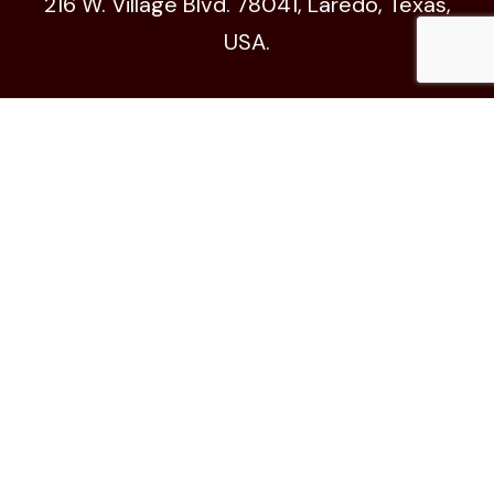
216 W. Village Blvd. 78041, Laredo, Texas,
USA.
Código de Ética
© All Copyright 2024 by xhgts.com