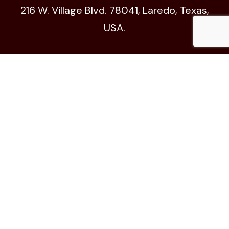
216 W. Village Blvd. 78041, Laredo, Texas,
USA.
Código de Ética
© All Copyright 2024 by xhgts.com