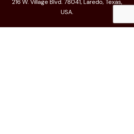
216 W. Village Blvd. 78041, Laredo, Texas,
USA.
Código de Ética
© All Copyright 2024 by xhgts.com