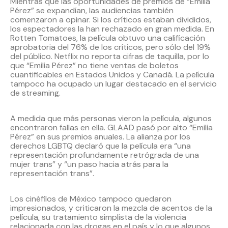
Mientras que las oportunidades de premios de “Emilia
Pérez” se expandían, las audiencias también
comenzaron a opinar. Si los críticos estaban divididos,
los espectadores la han rechazado en gran medida. En
Rotten Tomatoes, la película obtuvo una calificación
aprobatoria del 76% de los críticos, pero sólo del 19%
del público. Netflix no reporta cifras de taquilla, por lo
que “Emilia Pérez” no tiene ventas de boletos
cuantificables en Estados Unidos y Canadá. La película
tampoco ha ocupado un lugar destacado en el servicio
de streaming.
A medida que más personas vieron la película, algunos
encontraron fallas en ella. GLAAD pasó por alto “Emilia
Pérez” en sus premios anuales. La alianza por los
derechos LGBTQ declaró que la película era “una
representación profundamente retrógrada de una
mujer trans” y “un paso hacia atrás para la
representación trans”.
Los cinéfilos de México tampoco quedaron
impresionados, y criticaron la mezcla de acentos de la
película, su tratamiento simplista de la violencia
relacionada con las drogas en el país y lo que algunos