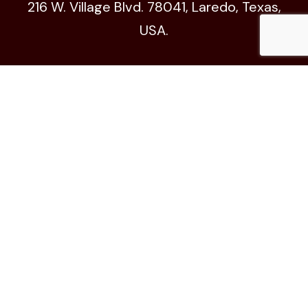
216 W. Village Blvd. 78041, Laredo, Texas,
USA.
Código de Ética
© All Copyright 2024 by xhgts.com