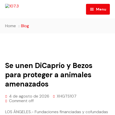
Menu
Inicio
Home
Blog
Quiénes Somos
Programación
Directorio
Contacto
Se unen DiCaprio y Bezos
Código de Ética
para proteger a animales
amenazados
4 de agosto de 2026
XHGTS107
Comment off
LOS ÁNGELES.- Fundaciones financiadas y cofundadas